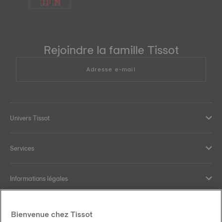
11
:
14
Rejoindre la famille Tissot
Adresse e-mail
Univers Tissot
Services
Informations légales
Aide et contact
Bienvenue chez Tissot