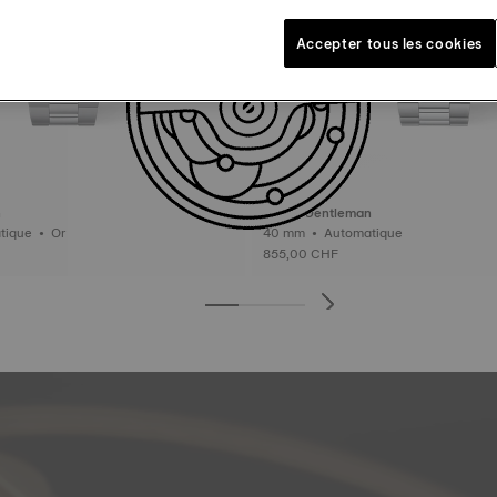
Accepter tous les cookies
n
Tissot Gentleman
40 mm • Automatique • Or
40 mm • Automatique
855,00 CHF