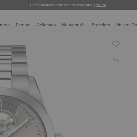
Enregistrez votre montre
Personnalisez votre montre avec une
gravure
.
omme
Femme
Collection
Nouveautés
Bracelets
Univers Ti