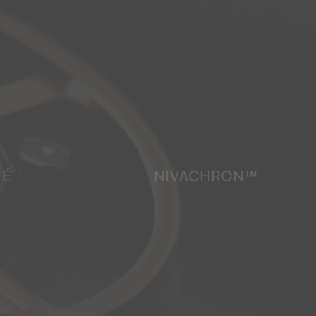
TÉ
NIVACHRON™