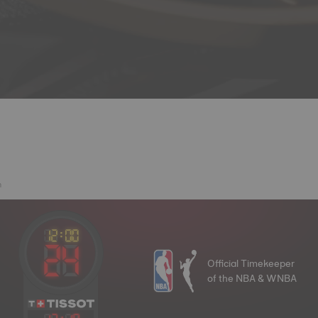
m
Official Timekeeper
of the NBA & WNBA