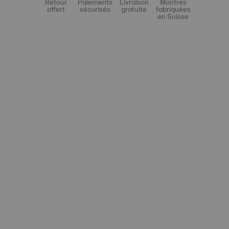
Retour
Paiements
Livraison
Montres
offert
sécurisés
gratuite
fabriquées
en Suisse