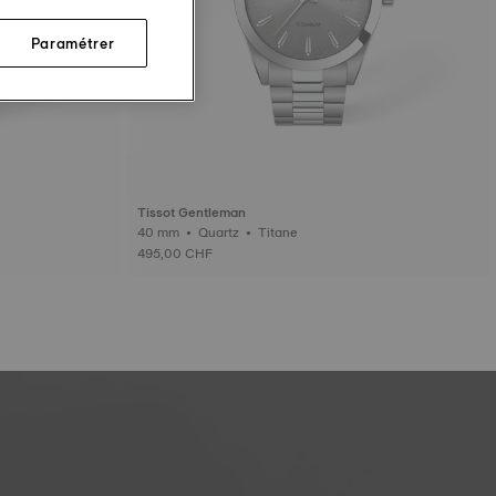
Paramétrer
Tissot Gentleman
40 mm • Quartz • Titane
495,00 CHF