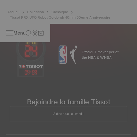
*Image non contractuelle
Accueil
Collection
Classique
Tissot PRX UFO Robot Goldorak 40mm 50ème Anniversaire
Menu
Official Timekeeper of
the NBA & WNBA
04
:
59
Rejoindre la famille Tissot
Adresse e-mail