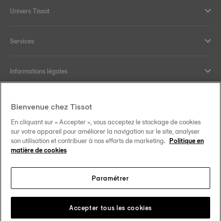
Univers Tissot
Services
Informations légales
Aide et contact
Bienvenue chez Tissot
En cliquant sur « Accepter », vous acceptez le stockage de cookies
Nos engagements
sur votre appareil pour améliorer la navigation sur le site, analyser
son utilisation et contribuer à nos efforts de marketing.
Politique en
matière de cookies
Paramétrer
Suivez-nous sur les réseaux sociaux
Schweiz
•
Suisse
Changer de pays
Tissot Copyrights 2026
Accepter tous les cookies