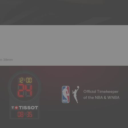
ton 39mm
Official Timekeeper
of the NBA & WNBA
08
:
35