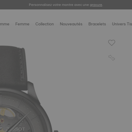
Enregistrez votre montre
Personnalisez votre montre avec une
gravure
.
omme
Femme
Collection
Nouveautés
Bracelets
Univers Ti