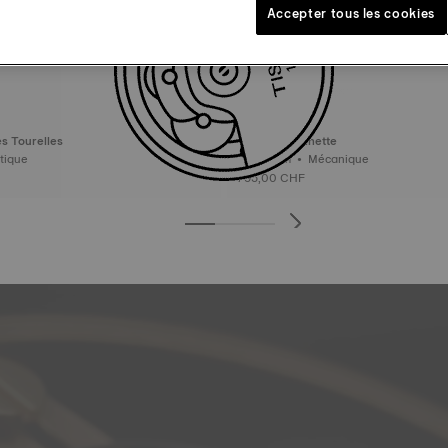
Accepter tous les cookies
s Tourelles
Tissot Savonnette
omatique
49.55 mm • Mécanique
795,00 CHF