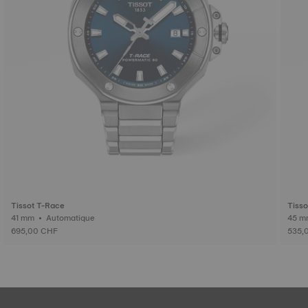
Tissot T-Race
Tisso
41 mm • Automatique
695,00 CHF
535,