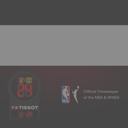
Official Timekeeper
of the NBA & WNBA
12
:
24