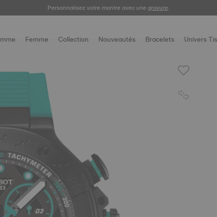
Enregistrez votre montre
Personnalisez votre montre avec une
gravure
.
omme
Femme
Collection
Nouveautés
Bracelets
Univers Ti