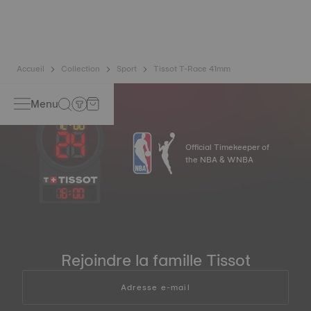
a mis au point un nouvel alliage dernière génération à
base de titane. Un spiral de balancier en Nivachron™ est
considéré comme étant bien plus résistant et insensible
aux champs magnétiques que les spiraux standards*.
*Image non contractuelle
Accueil
Collection
Sport
Tissot T-Race 41mm
Menu
Official Timekeeper of
the NBA & WNBA
16
:
00
Rejoindre la famille Tissot
Adresse e-mail