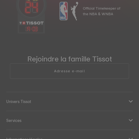
Official Timekeeper of
the NBA & WNBA
19
:
03
Rejoindre la famille Tissot
Adresse e-mail
Univers Tissot
Services