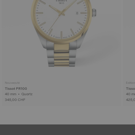
Nouveauté
Edition
Tissot PR100
Tisso
40 mm • Quartz
345,00 CHF
425,