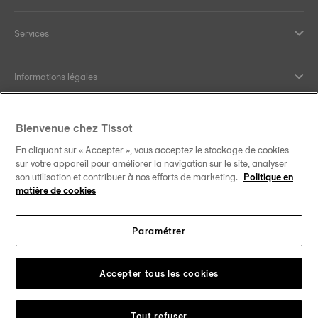
Services
Informations légales
Aide et contact
Bienvenue chez Tissot
En cliquant sur « Accepter », vous acceptez le stockage de cookies
Nos engagements
sur votre appareil pour améliorer la navigation sur le site, analyser
son utilisation et contribuer à nos efforts de marketing.
Politique en
matière de cookies
Paramétrer
Suivez-nous sur les réseaux sociaux
Schweiz
•
Suisse
Changer de pays
Tissot Copyrights 2026
Accepter tous les cookies
Tout refuser