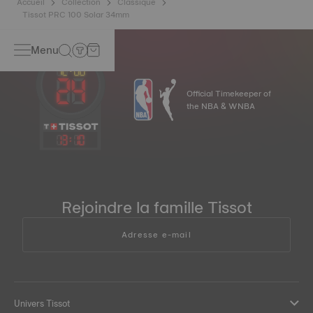
Accueil
Collection
Classique
Tissot PRC 100 Solar 34mm
Menu
Official Timekeeper of
the NBA & WNBA
13
:
10
Rejoindre la famille Tissot
Adresse e-mail
Univers Tissot