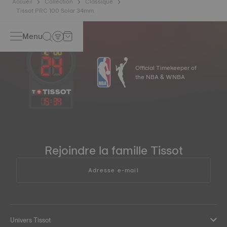
Accueil
Collection
Classique
Tissot PRC 100 Solar 34mm
Menu
Official Timekeeper of
the NBA & WNBA
15
:
34
Rejoindre la famille Tissot
Adresse e-mail
Univers Tissot