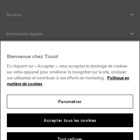
Services
Informations légales
Aide et contact
Bienvenue chez Tissot
En cliquant sur « Accepter », vous acceptez le stockage de cookies
Nos engagements
sur votre appareil pour améliorer la navigation sur le site, analyser
son utilisation et contribuer à nos efforts de marketing.
Politique en
matière de cookies
Paramétrer
Suivez-nous sur les réseaux sociaux
Schweiz
•
Suisse
Changer de pays
Tissot Copyrights 2026
Accepter tous les cookies
Tout refuser