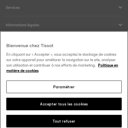
Services
Informations légales
Aide et contact
Bienvenue chez Tissot
En cliquant sur « Accepter », vous acceptez le stockage de cookies
Nos engagements
sur votre appareil pour améliorer la navigation sur le site, analyser
son utilisation et contribuer à nos efforts de marketing.
Politique en
matière de cookies
Paramétrer
Suivez-nous sur les réseaux sociaux
Schweiz
•
Suisse
Changer de pays
Tissot Copyrights 2026
Accepter tous les cookies
Tout refuser