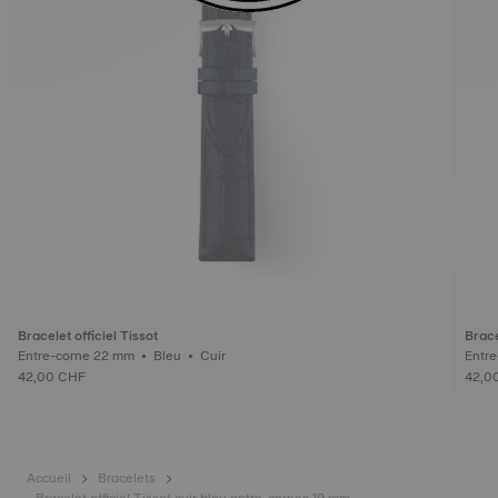
Bracelet officiel Tissot
Brace
Entre-corne 22 mm • Bleu • Cuir
42,00 CHF
42,0
Accueil
Bracelets
Bracelet officiel Tissot cuir bleu entre-cornes 19 mm