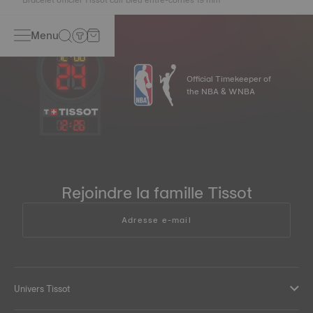
Menu
Official Timekeeper of
the NBA & WNBA
12
:
26
Rejoindre la famille Tissot
Adresse e-mail
Univers Tissot