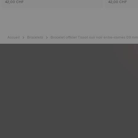
42,00 CHF
42,00 CHF
Accueil
Bracelets
Bracelet officiel Tissot cuir noir entre-cornes 09 mm