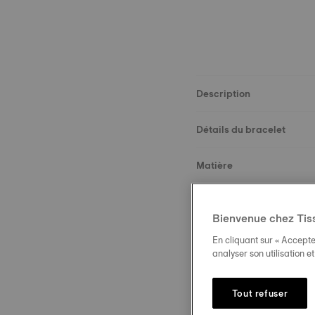
Description
Détails du bracelet
Matière
Dimensions
Bienvenue chez Tis
Boucle
En cliquant sur « Accepte
analyser son utilisation e
Tout refuser