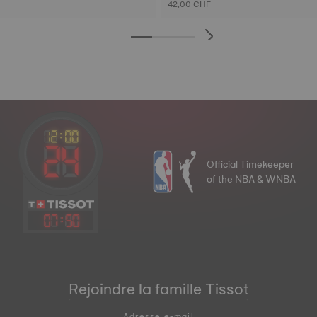
42,00 CHF
Official Timekeeper
of the NBA & WNBA
07
:
50
Rejoindre la famille Tissot
Adresse e-mail