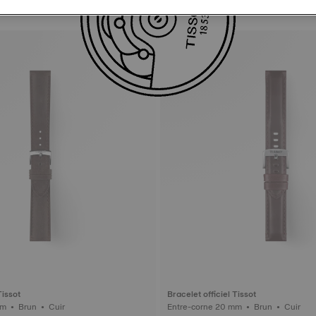
Tissot
Bracelet officiel Tissot
Entre-corne 20 mm • Brun • Cuir
Entre-corne 20 mm • Brun • Cuir