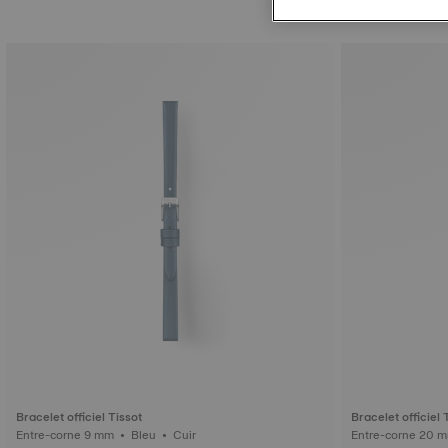
Bracelet officiel Tissot
Bracelet officiel 
Entre-corne 9 mm • Bleu • Cuir