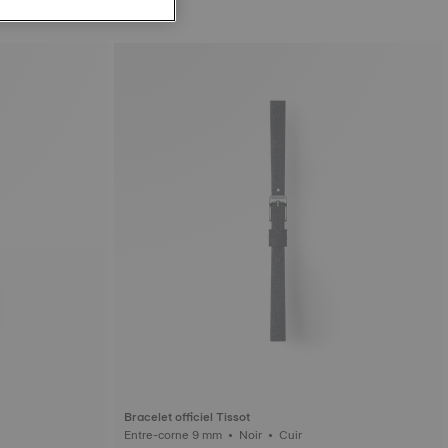
Bracelet officiel Tissot
Entre-corne 9 mm • Noir • Cuir