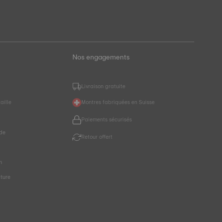
Nos engagements
Livraison gratuite
aille
Montres fabriquées en Suisse
Paiements sécurisés
de
Retour offert
r
n
cture