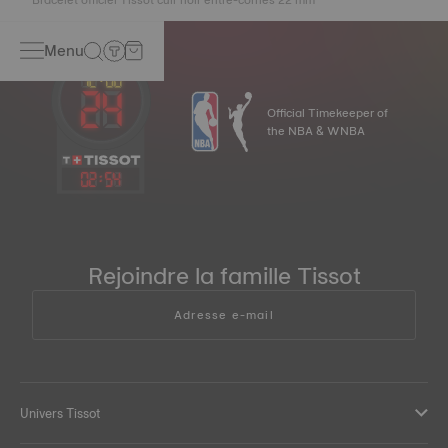
Menu
Official Timekeeper of
the NBA & WNBA
02
:
54
Rejoindre la famille Tissot
Adresse e-mail
Univers Tissot