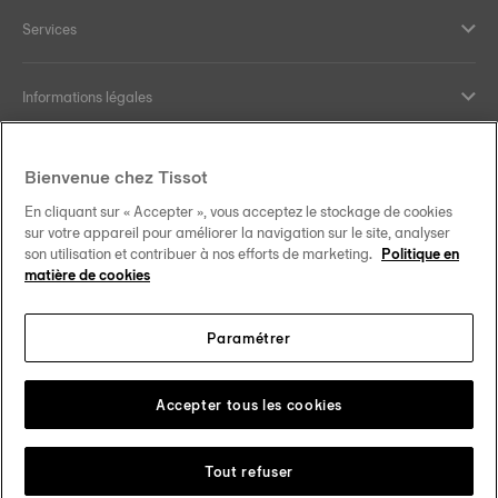
Services
Informations légales
Aide et contact
Bienvenue chez Tissot
En cliquant sur « Accepter », vous acceptez le stockage de cookies
Nos engagements
sur votre appareil pour améliorer la navigation sur le site, analyser
son utilisation et contribuer à nos efforts de marketing.
Politique en
matière de cookies
Paramétrer
Suivez-nous sur les réseaux sociaux
Schweiz
•
Suisse
Changer de pays
Tissot Copyrights 2026
Accepter tous les cookies
Tout refuser