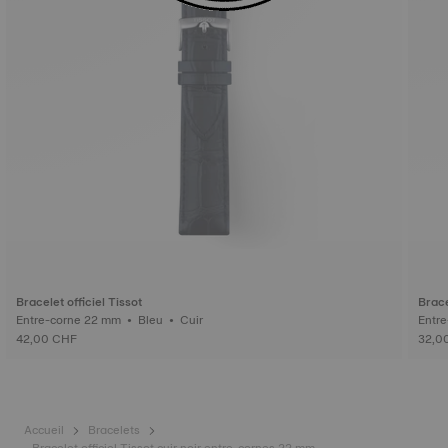
Bracelet officiel Tissot
Brace
Entre-corne 22 mm • Bleu • Cuir
42,00 CHF
32,0
Accueil
Bracelets
Bracelet officiel Tissot cuir noir entre-cornes 22 mm