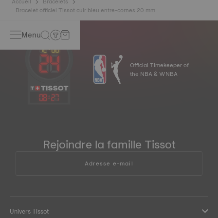
Accueil
Bracelets
Bracelet officiel Tissot cuir bleu entre-cornes 20 mm
Menu
Official Timekeeper of
the NBA & WNBA
08
:
27
Rejoindre la famille Tissot
Adresse e-mail
Univers Tissot