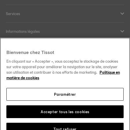
Services
Informations légales
Aide et contact
Bienvenue chez Tissot
En cliquant sur « Accepter », vous acceptez le stockage de cookies
Nos engagements
sur votre appareil pour améliorer la navigation sur le site, analyser
son utilisation et contribuer à nos efforts de marketing.
Politique en
matière de cookies
Paramétrer
Suivez-nous sur les réseaux sociaux
Schweiz
•
Suisse
Changer de pays
Tissot Copyrights 2026
Accepter tous les cookies
Tout refuser