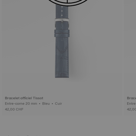
Bracelet officiel Tissot
Brace
Entre-corne 20 mm • Bleu • Cuir
42,00 CHF
42,0