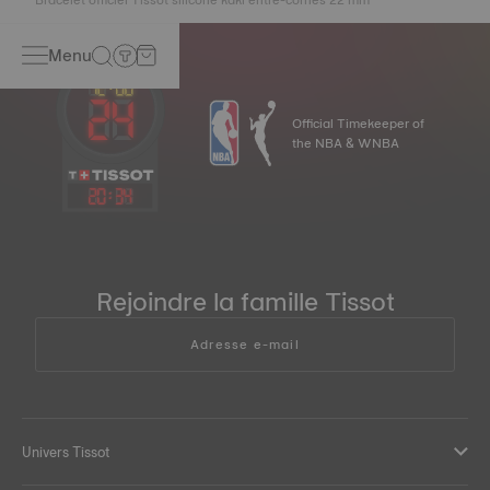
Menu
Official Timekeeper of
the NBA & WNBA
20
:
34
Rejoindre la famille Tissot
Adresse e-mail
Univers Tissot