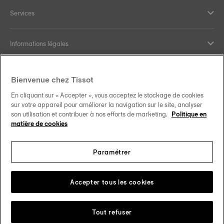
Services
Informations légales
Aide et contact
Bienvenue chez Tissot
En cliquant sur « Accepter », vous acceptez le stockage de cookies
Nos engagements
sur votre appareil pour améliorer la navigation sur le site, analyser
son utilisation et contribuer à nos efforts de marketing.
Politique en
matière de cookies
Paramétrer
Suivez-nous sur les réseaux sociaux
Schweiz
•
Suisse
Changer de pays
Tissot Copyrights 2026
Accepter tous les cookies
Tout refuser