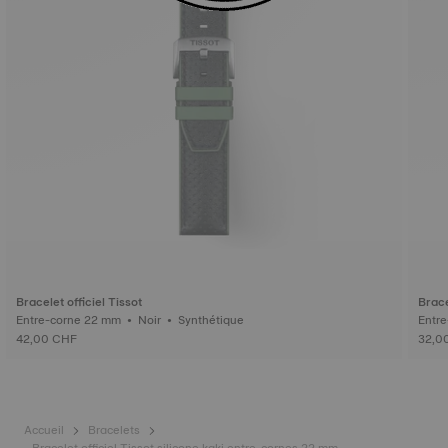
Bracelet officiel Tissot
Brace
Entre-corne 22 mm • Noir • Synthétique
42,00 CHF
32,0
Accueil
Bracelets
Bracelet officiel Tissot silicone kaki entre-cornes 22 mm