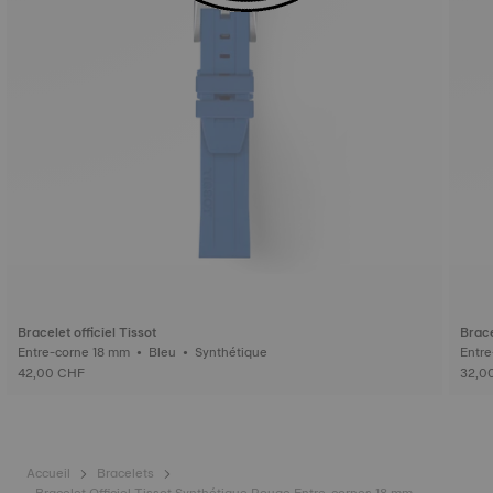
Bracelet officiel Tissot
Brace
Entre-corne 18 mm • Bleu • Synthétique
42,00 CHF
32,0
Accueil
Bracelets
Bracelet Officiel Tissot Synthétique Rouge Entre-cornes 18 mm