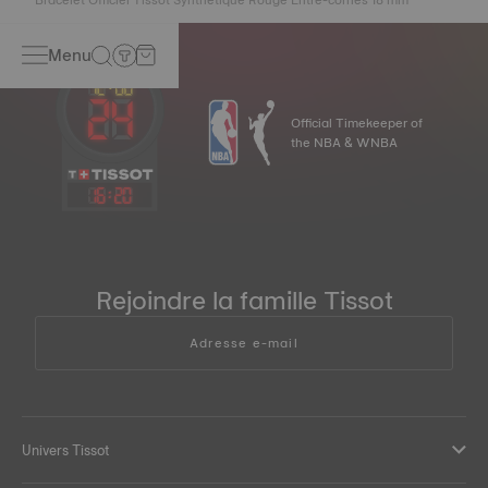
Menu
Official Timekeeper of
the NBA & WNBA
16
:
20
Rejoindre la famille Tissot
Adresse e-mail
Univers Tissot