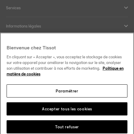
Services
Informations légales
Aide et contact
Bienvenue chez Tissot
En cliquant sur « Accepter », vous acceptez le stockage de cookies
Nos engagements
sur votre appareil pour améliorer la navigation sur le site, analyser
son utilisation et contribuer à nos efforts de marketing.
Politique en
matière de cookies
Paramétrer
Suivez-nous sur les réseaux sociaux
Schweiz
•
Suisse
Changer de pays
Tissot Copyrights 2026
Accepter tous les cookies
Tout refuser