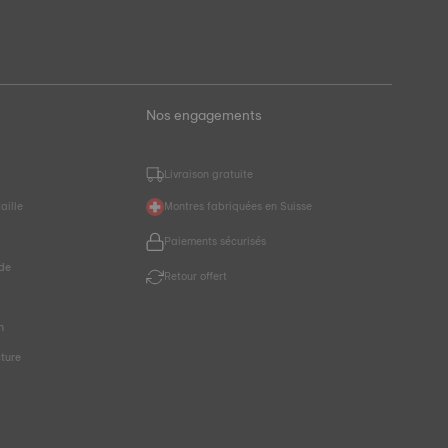
Nos engagements
Livraison gratuite
aille
Montres fabriquées en Suisse
Paiements sécurisés
de
Retour offert
r
n
cture