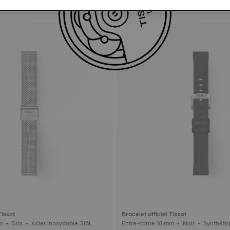
Tissot
Bracelet officiel Tissot
Entre-corne 18 mm • Gris • Acier inoxydable 316L
Entre-corne 18 mm • Noir • S