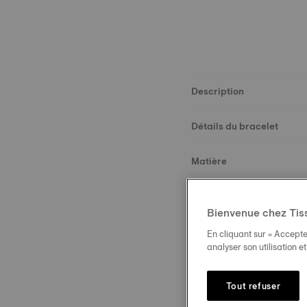
Description
Détails du bracelet
Matière
Dimensions
Bienvenue chez Tis
Boucle
En cliquant sur « Accepte
analyser son utilisation e
Tout refuser