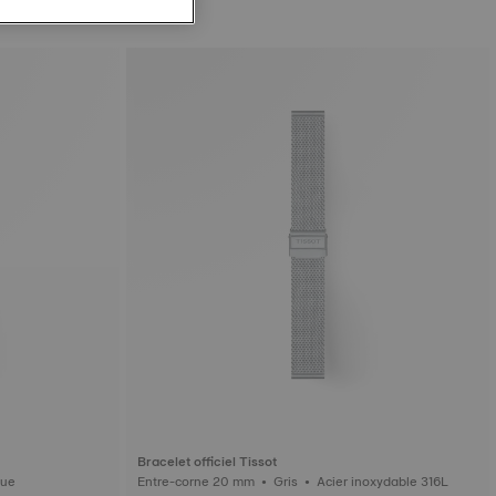
Bracelet officiel Tissot
ynthétique
Entre-corne 20 mm • Gris • Acier inoxydable 316L