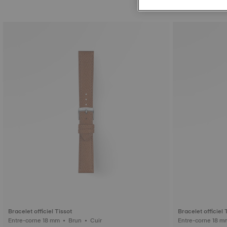
Bracelet officiel Tissot
Bracelet officiel 
Entre-corne 18 mm • Brun • Cuir