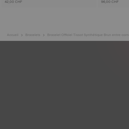
42,00 CHF
96,00 CHF
Accueil
Bracelets
Bracelet Officiel Tissot Synthétique Brun entre-cor