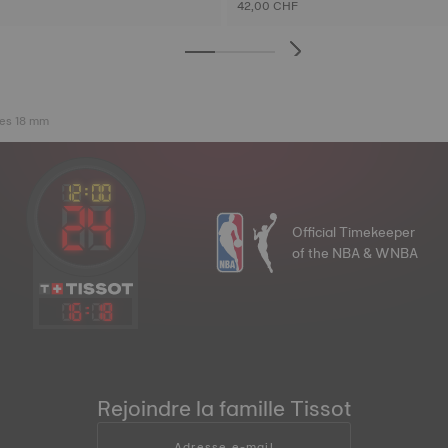
42,00 CHF
nes 18 mm
Official Timekeeper
of the NBA & WNBA
16
:
18
Rejoindre la famille Tissot
Adresse e-mail