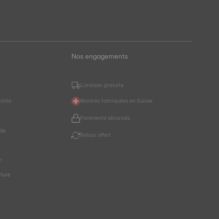
Nos engagements
Livraison gratuite
aille
Montres fabriquées en Suisse
Paiements sécurisés
de
Retour offert
r
n
cture