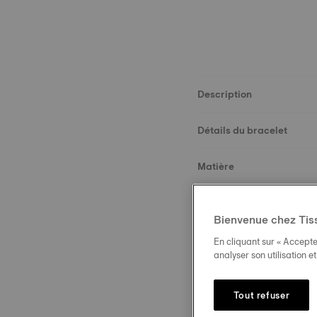
Description
Détails du bracelet
Matière
Dimensions
Bienvenue chez Tis
Boucle
En cliquant sur « Accepte
analyser son utilisation e
Tout refuser