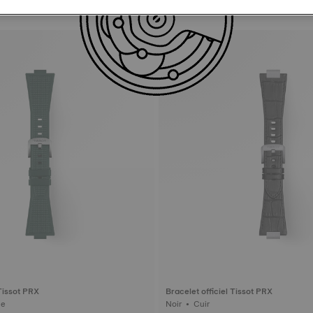
 Tissot PRX
Bracelet officiel Tissot PRX
que
Noir • Cuir