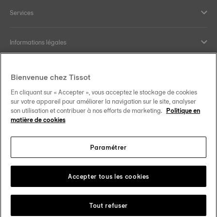
Services
Informations légales
Aide et contact
Bienvenue chez Tissot
En cliquant sur « Accepter », vous acceptez le stockage de cookies
Nos engagements
sur votre appareil pour améliorer la navigation sur le site, analyser
son utilisation et contribuer à nos efforts de marketing.
Politique en
matière de cookies
Paramétrer
Suivez-nous sur les réseaux sociaux
Schweiz
•
Suisse
Changer de pays
Tissot Copyrights 2026
Accepter tous les cookies
Tout refuser