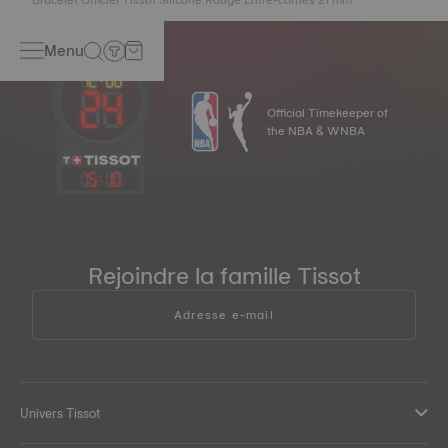
Menu
Official Timekeeper of
the NBA & WNBA
15
:
10
Rejoindre la famille Tissot
Adresse e-mail
Univers Tissot