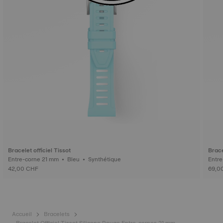
Bracelet officiel Tissot
Brace
Entre-corne 21 mm • Bleu • Synthétique
42,00 CHF
69,0
Accueil
Bracelets
Bracelet Officiel Tissot Silicone Rouge Entre-cornes 21 mm