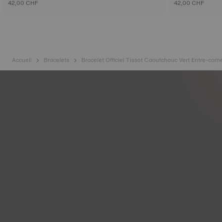
42,00 CHF
42,00 CHF
Accueil
Bracelets
Bracelet Officiel Tissot Caoutchouc Vert Entre-cor