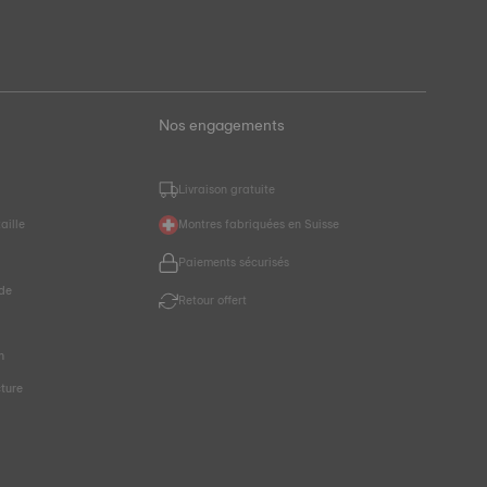
Nos engagements
Livraison gratuite
aille
Montres fabriquées en Suisse
Paiements sécurisés
de
Retour offert
r
n
cture