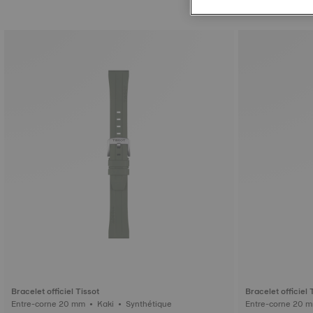
Bracelet officiel Tissot
Bracelet officiel 
Entre-corne 20 mm • Kaki • Synthétique