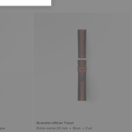
Bracelet officiel Tissot
 Synthétique
Entre-corne 20 mm • Brun • Cuir