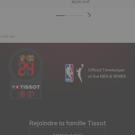
42,00 CHF
nes 20 mm
Official Timekeeper
of the NBA & WNBA
18
:
27
Rejoindre la famille Tissot
Adresse e-mail