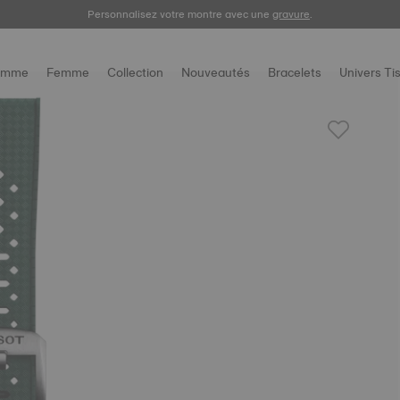
Enregistrez votre montre
Personnalisez votre montre avec une
gravure
.
omme
Femme
Collection
Nouveautés
Bracelets
Univers Ti