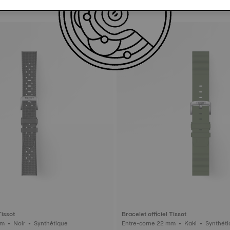
Tissot
Bracelet officiel Tissot
Entre-corne 20 mm • Noir • Synthétique
Entre-corne 22 mm • Kaki •