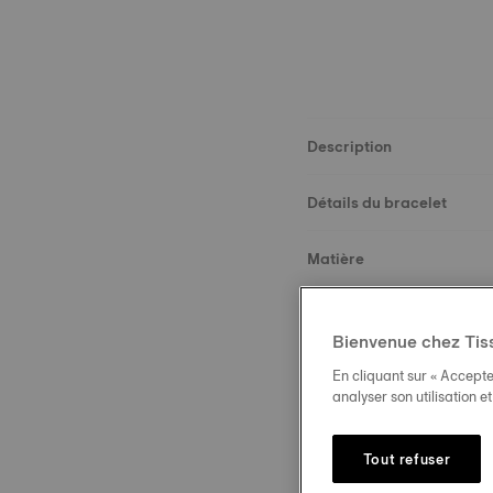
Description
Détails du bracelet
Matière
Dimensions
Bienvenue chez Tis
Boucle
En cliquant sur « Accepte
analyser son utilisation e
Tout refuser