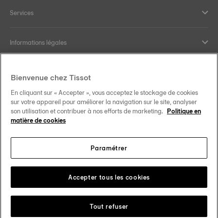
Services
Informations légales
Aide et contact
Bienvenue chez Tissot
En cliquant sur « Accepter », vous acceptez le stockage de cookies
Nos engagements
sur votre appareil pour améliorer la navigation sur le site, analyser
son utilisation et contribuer à nos efforts de marketing.
Politique en
matière de cookies
Paramétrer
Suivez-nous sur les réseaux sociaux
Schweiz
•
Suisse
Changer de pays
Tissot Copyrights 2026
Accepter tous les cookies
Tout refuser