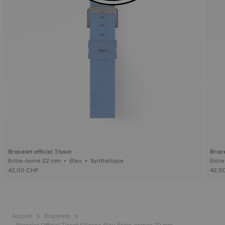
Bracelet officiel Tissot
Brace
Entre-corne 22 mm • Bleu • Synthétique
42,00 CHF
42,0
Accueil
Bracelets
Bracelet Officiel Tissot Silicone Bleu Entre-cornes 22 mm