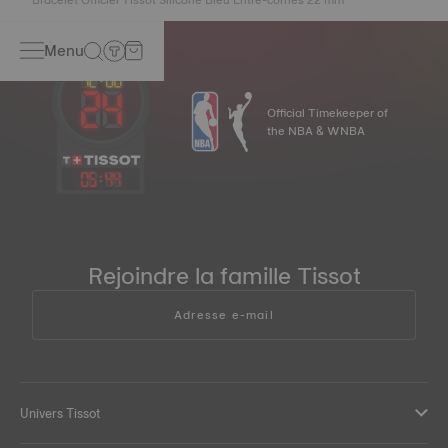
Menu
Official Timekeeper of
the NBA & WNBA
05
:
44
Rejoindre la famille Tissot
Adresse e-mail
Univers Tissot