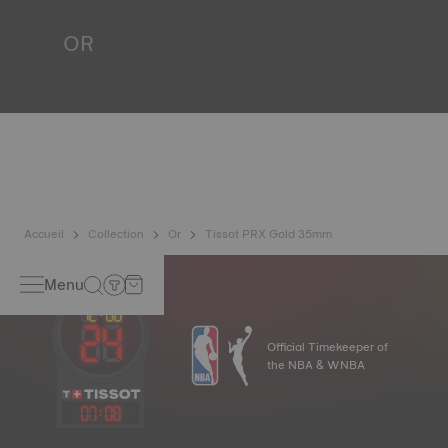
lesquelles la montre pourrait se trouver*.
OR
*Image non contractuelle
L’or est l’un des métaux les plus précieux et prisé au
monde, il est reconnu pour son éclat et ses nombreuses
qualités techniques : inoxydable, insoluble, inaltérable.
Tissot utilise de l’or 18 carats, un alliage prestigieux
composé de 75% d’or pur associé à un mélange d’argent
et de cuivre utile à la production de l’or. Grâce à l’expertise
et le savoir-faire Tissot, les pièces ont une longévité
inégalée, génération après génération*.
*Image non contractuelle
Accueil
Collection
Or
Tissot PRX Gold 35mm
Menu
Official Timekeeper of
the NBA & WNBA
07
:
08