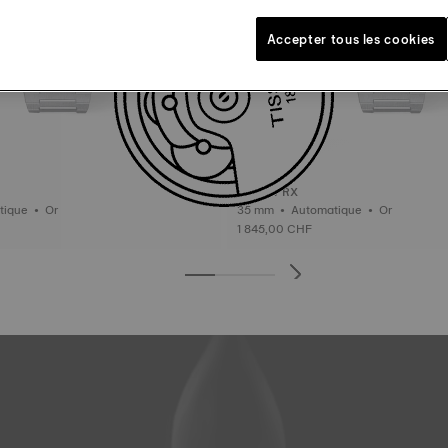
Accepter tous les cookies
Tissot PRX
35 mm • Automatique • Or
35 mm • Automatique • Or
1 845,00 CHF