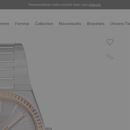
Enregistrez votre montre
Personnalisez votre montre avec une
pour consulter votre garantie digitale et plus encore.
gravure
.
omme
Femme
Collection
Nouveautés
Bracelets
Univers Ti