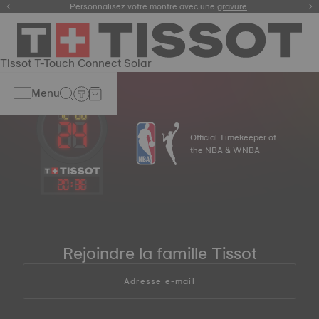
Enregistrez votre montre
Personnalisez votre montre avec une
gravure
.
Tissot T-Touch Connect Solar
Menu
Official Timekeeper of
the NBA & WNBA
20
:
36
Rejoindre la famille Tissot
Adresse e-mail