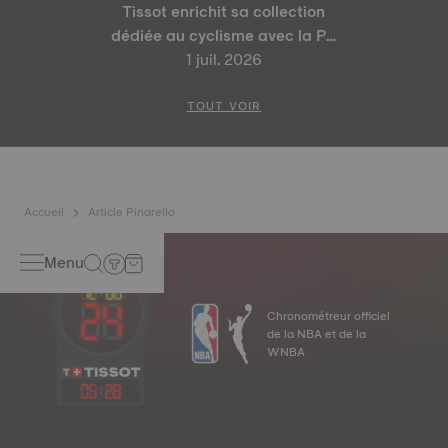
Tissot enrichit sa collection
dédiée au cyclisme avec la PR
100 Tour de France 2026 Édition
1 juil. 2026
Spéciale et la PR 100 Édition
Cyclisme
TOUT VOIR
Accueil
Article Pinarello
Menu
Chronométreur officiel
de la NBA et de la
WNBA
05
:
28