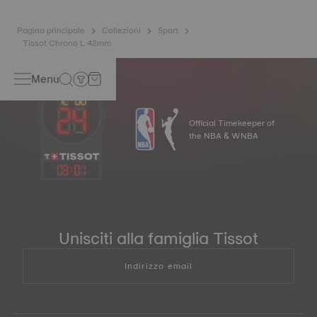
Pagina principale
Collezioni
Sport
Tissot Chrono L 42mm
Menu
Official Timekeeper of
the NBA & WNBA
03
:
01
Unisciti alla famiglia Tissot
Indirizzo email