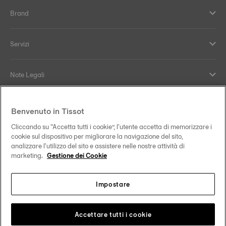
Brand
Servizi
Note Legali
Supporto e contatti
Benvenuto in Tissot
Cliccando su “Accetta tutti i cookie”, l'utente accetta di memorizzare i
Il nostro impegno
cookie sul dispositivo per migliorare la navigazione del sito,
analizzare l'utilizzo del sito e assistere nelle nostre attività di
marketing.
Gestione dei Cookie
Impostare
Seguici sui nostri canali social
Italia
Cambia paese
Tissot Copyrights 2026
Accettare tutti i cookie