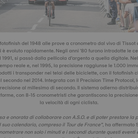
fotofinish del 1948 alle prove a cronometro dal vivo di Tissot de
è evoluto rapidamente. Negli anni '80 furono introdotte le cel
el 1991, si passò dalla pellicola d’argento a quella digitale. Nel
tempo reale e, nel 1995, la precisione raggiunse le 1.000 imm
odotti i transponder nei telai delle biciclette, con il fotofinish
 secondo nel 2014. Integrata con il Precision Time Protocol, 
ecisione al millesimo di secondo. Il sistema odierno distribui
aforme, con 8-15 cronometristi che garantiscono la precisione
la velocità di ogni ciclista.
sa e onorata di collaborare con A.S.O. e di poter prestare la
el suo calendario, compreso il Tour de France”
, ha affermato 
nometrare non solo i minuti e i secondi durante questi eventi 