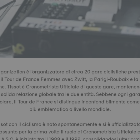
anization è l'organizzatore di circa 20 gare ciclistiche presti
il Tour de France Femmes avec Zwift, la Parigi-Roubaix e la 
ne. Tissot è Cronometrista Ufficiale di queste gare, mantene
solida relazione globale tra le due entità. Sebbene ogni gar
colare, il Tour de France si distingue inconfondibilmente come l
più emblematico a livello mondiale.
ssot con il ciclismo è nato spontaneamente e si è ufficializzato
ssunto per la prima volta il ruolo di Cronometrista Ufficiale 
 A.S.O. è iniziato tra il 1988 e il 1992, consolidandosi ulterior