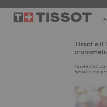
Registr
U
Tissot e i
cronometr
Tissot e A.S.O. so
grande evento per 