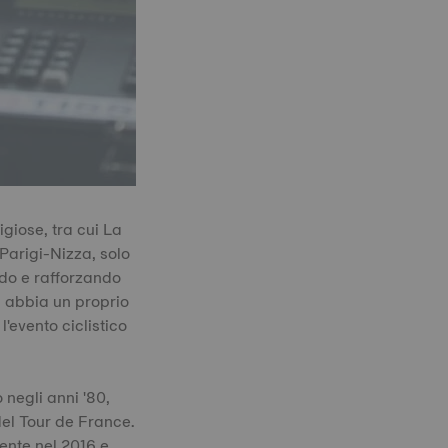
giose, tra cui La
Parigi-Nizza, solo
ndo e rafforzando
a abbia un proprio
'evento ciclistico
 negli anni '80,
del Tour de France.
mente nel 2016 e