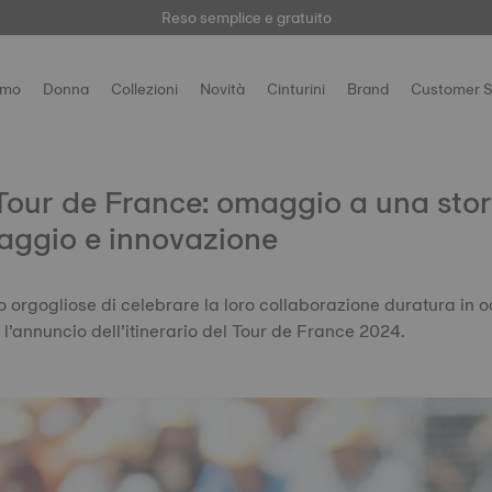
a il tuo orologio
Qui
per accedere a tutte le informazioni di prodotto e g
Reso semplice e gratuito
omo
Donna
Collezioni
Novità
Cinturini
Brand
Customer S
l Tour de France: omaggio a una stor
aggio e innovazione
no orgogliose di celebrare la loro collaborazione duratura in 
l’annuncio dell’itinerario del Tour de France 2024.