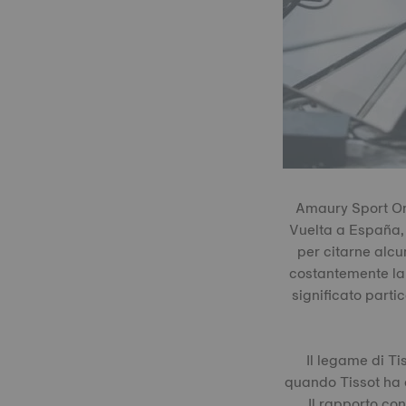
Amaury Sport Org
Vuelta a España, 
per citarne alcu
costantemente la 
significato parti
Il legame di Ti
quando Tissot ha a
Il rapporto con