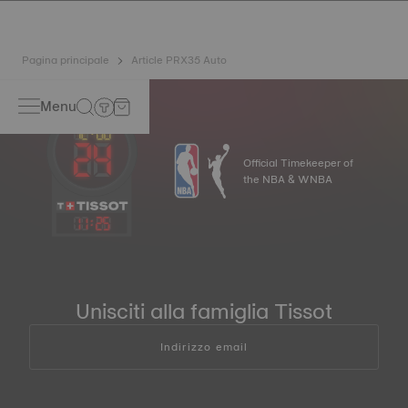
Pagina principale
Article PRX35 Auto
Menu
Official Timekeeper of
the NBA & WNBA
11
:
25
Unisciti alla famiglia Tissot
Indirizzo email