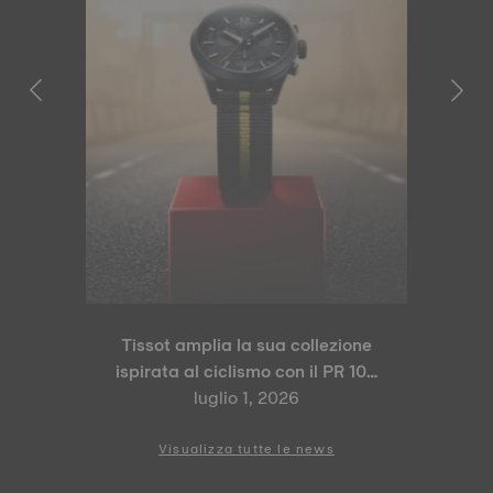
Tissot amplia la sua collezione
ispirata al ciclismo con il PR 100
Tour de France 2026 Special
luglio 1, 2026
Edition e il PR 100 Cycling
Edition
Visualizza tutte le news