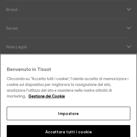
Brand
Servizi
Note Legali
Supporto e contatti
Benvenuto in Tissot
Cliccando su “Accetta tutti i cookie”, l'utente accetta di memorizzare i
Il nostro impegno
cookie sul dispositivo per migliorare la navigazione del sito,
analizzare l'utilizzo del sito e assistere nelle nostre attività di
marketing.
Gestione dei Cookie
Impostare
Seguici sui nostri canali social
Italia
Cambia paese
Tissot Copyrights 2026
Accettare tutti i cookie