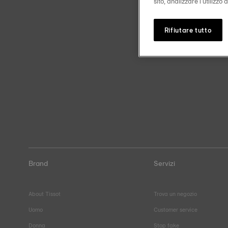
sito, analizzare l'utilizzo
Rifiutare tutto
Brand
Servizi
About Tissot
Trova un negozio
Uomo
Customer service
Donna
Stop fake