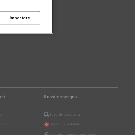
Impostare
atti
Il nostro impegno
Spedizione gratuita
o?
nturno
Orologi Swiss Made
Protezione e pagamenti sicuri