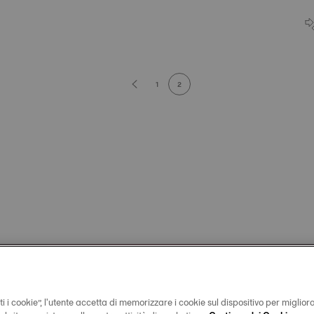
1
2
i i cookie”, l'utente accetta di memorizzare i cookie sul dispositivo per miglior
Official Timekeeper