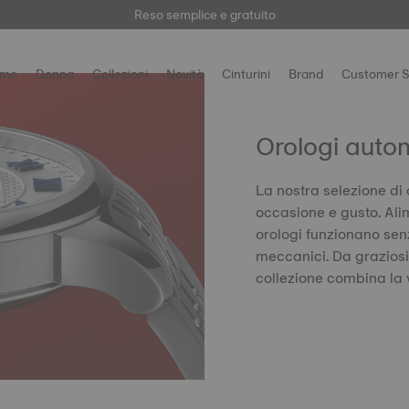
Qui
Reso semplice e gratuito
omo
Donna
Collezioni
Novità
Cinturini
Brand
Customer S
Orologi auto
La nostra selezione di 
occasione e gusto. Ali
orologi funzionano sen
meccanici. Da graziosi 
collezione combina la v