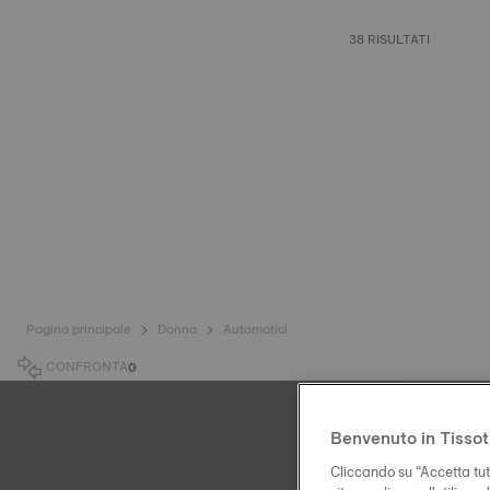
38 RISULTATI
Pagina principale
Donna
Automatici
CONFRONTA
0
Benvenuto in Tissot
Cliccando su “Accetta tutt