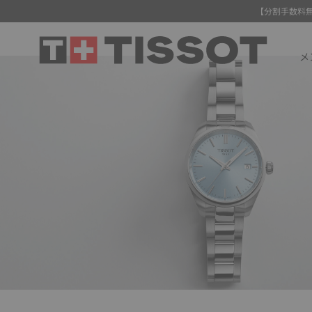
【分割手数料
メ