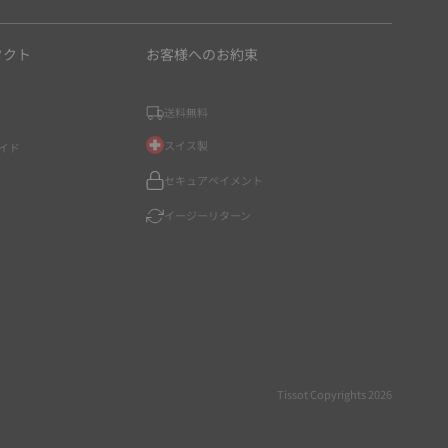
タクト
お客様へのお約束
送料無料
スイス製
イド
セキュアペイメント
イージーリターン
Tissot Copyrights 2026