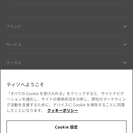
ブランド
サービス
リーガル
ヘルプ ＆ コンタクト
ティソへようこそ
「すべての Cookie を受け入れる」をクリックすると、サイトナビゲ
お客様へのお約束
ーションを強化し、サイトの使用状況を分析し、弊社のマーケティン
グ活動を支援するために、デバイスに Cookie を保存することに同意
したことになります。
クッキーポリシー
Cookie 設定
公式SNSをフォローする