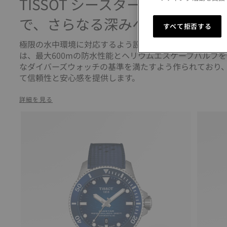
TISSOT シースター 2000 プ
で、さらなる深みへ
すべて拒否する
極限の水中環境に対応するよう設計されたシースター 200
は、最大600mの防水性能とヘリウムエスケープバルブを
なダイバーズウォッチの基準を満たすよう作られており
て信頼性と安心感を提供します。
詳細を見る