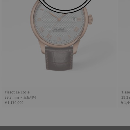
Tissot Le Locle
Tisso
39.3 mm • 오토매틱
₩ 1,170,000
₩ 1,4