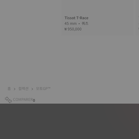
Tissot T-Race
45 mm • 쿼츠
₩ 950,000
홈
컬렉션
모토GP™
COMPARER
0