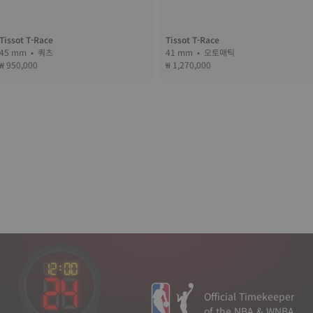
Tissot T-Race
Tissot T-Race
45 mm • 쿼츠
41 mm • 오토매틱
₩ 950,000
₩ 1,270,000
Official Timekeeper
of the NBA & WNBA