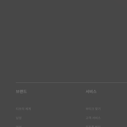
브랜드
서비스
티쏘의 세계
부티크 찾기
남성
고객 서비스
여성
위조품 방지