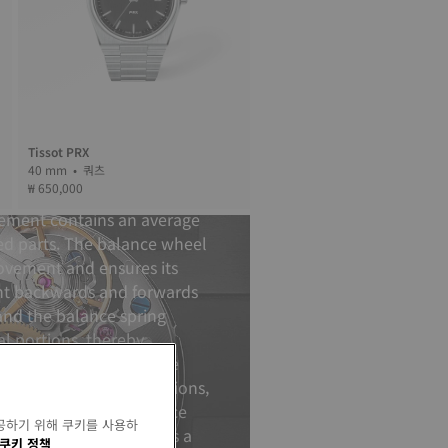
Tissot PRX
ovements
40 mm • 쿼츠
₩ 650,000
ement contains an average
ed parts. The balance wheel
movement and ensures its
ant backwards and forwards
nd the balance spring
al portions, thereby
e movement of time. The
spring, called oscillations,
ch to “tick”. The balance
공하기 위해 쿠키를 사용하
s equate to 385,000 turns a
쿠키 정책