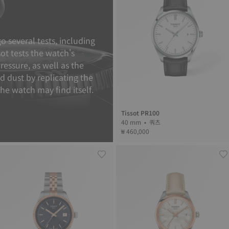
o several tests, including
sot tests the watch's
pressure, as well as the
nd dust by replicating the
the watch may find itself.
Tissot PR100
40 mm • 쿼츠
₩ 460,000