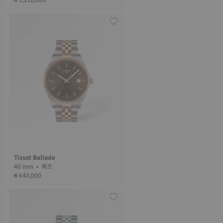
Tissot Ballade
40 mm • 쿼츠
₩ 640,000