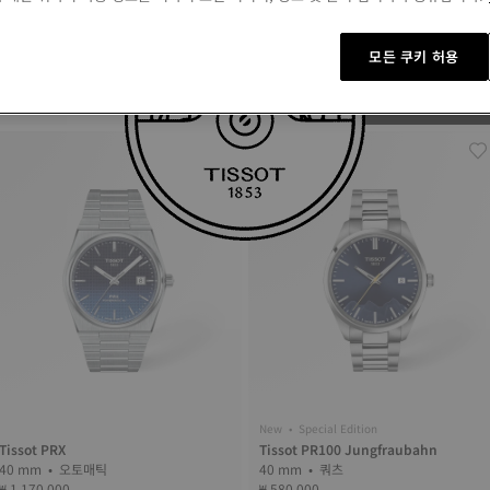
day.
Non contractual image
모든 쿠키 허용
Tissot PR100
40 mm • 쿼츠
₩ 510,000
New • Special Edition
Tissot PRX
Tissot PR100 Jungfraubahn
40 mm • 오토매틱
40 mm • 쿼츠
₩ 1,170,000
₩ 580,000