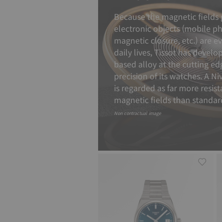
Because the magnetic fields
electronic objects (mobile p
magnetic closure, etc.) are e
daily lives, Tissot has devel
based alloy at the cutting ed
precision of its watches. A N
is regarded as far more resis
magnetic fields than standar
Non contractual image