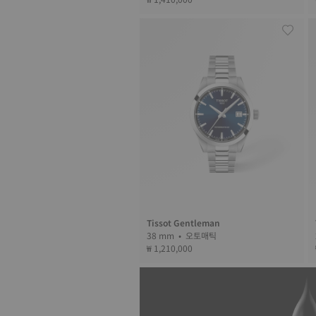
Tissot Gentleman
38 mm • 오토매틱
₩ 1,210,000