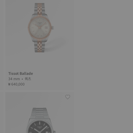
Tissot Ballade
34 mm • 쿼츠
₩ 640,000