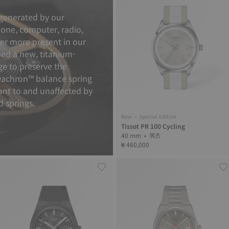
 generated by our
hone, computer, radio,
ver more present in our
oped a new, titanium-
ge to preserve the
ivachron™ balance spring
tant to and unaffected by
d springs.
New • Special Edition
Tissot PR 100 Cycling
40 mm • 쿼츠
₩ 460,000