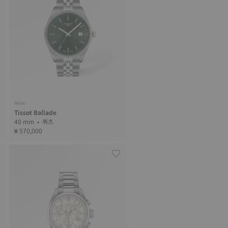
New
Tissot Ballade
40 mm • 쿼츠
₩ 570,000