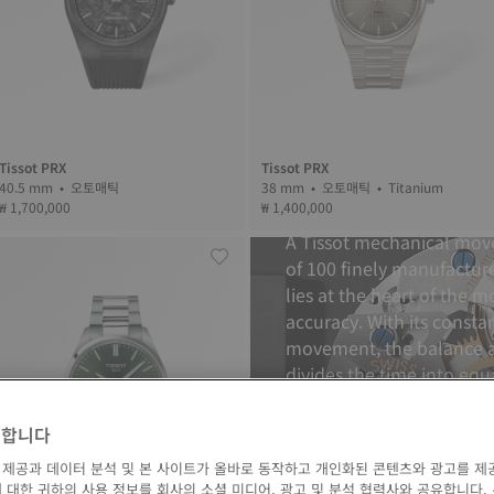
Tissot PRX
Tissot PRX
Mechanical m
40.5 mm • 오토매틱
38 mm • 오토매틱 • Titanium
₩ 1,700,000
₩ 1,400,000
A Tissot mechanical mov
of 100 finely manufactur
lies at the heart of the 
accuracy. With its const
movement, the balance a
divides the time into equ
accurately regulating th
movements of the balance 
영합니다
are what causes your wat
 제공과 데이터 분석 및 본 사이트가 올바로 동작하고 개인화된 콘텐츠와 광고를 제
wheel’s total oscillation
 대한 귀하의 사용 정보를 회사의 소셜 미디어, 광고 및 분석 협력사와 공유합니다.