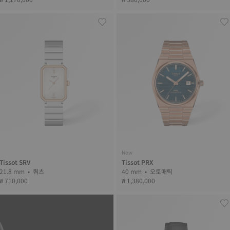
New
Tissot SRV
Tissot PRX
21.8 mm • 쿼츠
40 mm • 오토매틱
₩ 710,000
₩ 1,380,000