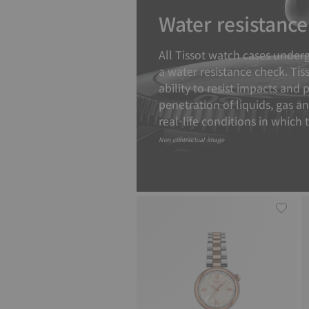
Water resistance
All Tissot watch cases underg
a water resistance check. Tis
ability to resist impacts and 
penetration of liquids, gas a
real-life conditions in which 
Non contractual image