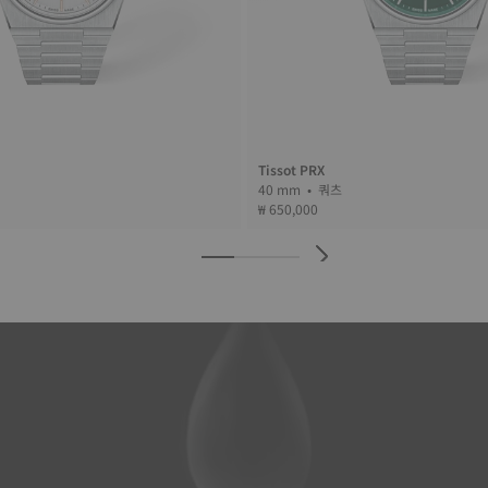
Tissot PRX
40 mm • 쿼츠
₩ 650,000