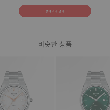
죽
연 고무
장바구니 담기
비슷한 상품