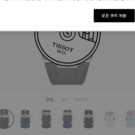
₩ 106,00
블랙
호환가
모든 쿠키 허용
더 보기
전체
가죽
천연 고무
rapConfigurator