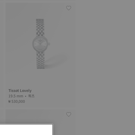
Tissot Lovely
19.5 mm • 쿼츠
₩ 530,000