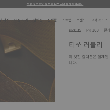
보증 정보 확인을 위해 티쏘 시계를 등록하세요.
성 시계
여성 시계
컬렉션
신제품
스트랩
브랜드
고객 서비스
PRX 35
PR 100
클
티쏘 러블리
이 멋진 컬렉션은 절제된
니다.