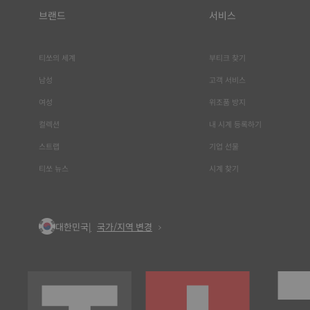
브랜드
서비스
티쏘의 세계
부티크 찾기
남성
고객 서비스
여성
위조품 방지
컬렉션
내 시계 등록하기
스트랩
기업 선물
티쏘 뉴스
시계 찾기
대한민국
국가/지역 변경