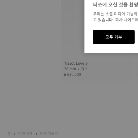
티쏘에 오신 것을 환
우리는 소셜 미디어 기능의
고 있습니다. 회사 사이트에
모두 거부
Tissot Lovely
20 mm • 쿼츠
₩ 630,000
홈
여성 시계
티쏘 러블리