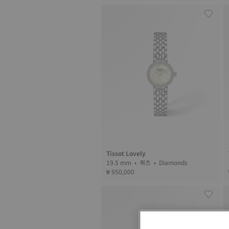
Tissot Lovely
19.5 mm • 쿼츠 • Diamonds
₩ 950,000