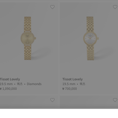
Tissot Lovely
Tissot Lovely
19.5 mm • 쿼츠 • Diamonds
19.5 mm • 쿼츠
₩ 1,090,000
₩ 700,000