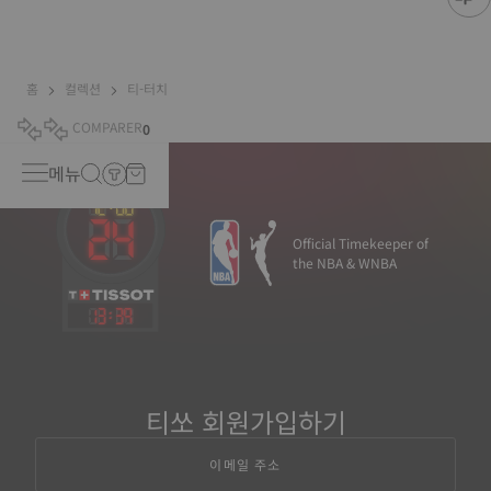
홈
컬렉션
티-터치
COMPARER
0
메뉴
Official Timekeeper of
the NBA & WNBA
13
:
39
티쏘 회원가입하기
이메일 주소