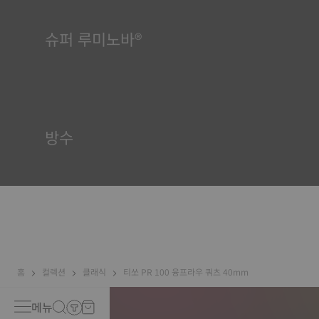
슈퍼 루미노바®
모든 상황에서 가독성을 보장하는 것은 티쏘에게 매우 중요합니다.
이 때문에 일부 부품에는 슈퍼루미노바(Super-LumiNova®)라는
물질이 사용됩니다. 이 물질은 다이얼, 핸즈와 같은 가시적 요소에
사용되며, 시계의 주변이 어두워지면 빛을 반사하는 미니 어큐뮬레
이터 역할을 합니다.
방수
티쏘 시계 케이스는 모두 방수 기능을 포함한 수많은 검사를 거칩
니다. 티쏘는 시계가 처할 수 있는 실제 상황을 재현하여 시계에 충
격과 압력뿐만 아니라 액체, 가스, 먼지의 침투에 견딜 수 있는 능력
이 있는지 테스트합니다. *계약 외 이미지
홈
컬렉션
클래식
티쏘 PR 100 융프라우 쿼츠 40mm
메뉴