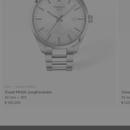
New • Special Edition
Tissot PR100 Jungfraubahn
Tiss
40 mm • 쿼츠
₩ 580,000
₩ 51