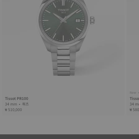
New •
Tissot PR100
Tiss
34 mm • 쿼츠
₩ 510,000
₩ 58