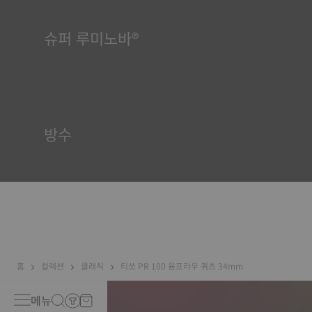
슈퍼 루미노바®
모든 상황에서 가독성을 보장하는 것은 티쏘에게 매우 중요합니다.
이 때문에 일부 부품에는 슈퍼루미노바(Super-LumiNova®)라는
물질이 사용됩니다. 이 물질은 다이얼, 핸즈와 같은 가시적 요소에
사용되며, 시계의 주변이 어두워지면 빛을 반사하는 미니 어큐뮬레
이터 역할을 합니다.
방수
티쏘 시계 케이스는 모두 방수 기능을 포함한 수많은 검사를 거칩
니다. 티쏘는 시계가 처할 수 있는 실제 상황을 재현하여 시계에 충
격과 압력뿐만 아니라 액체, 가스, 먼지의 침투에 견딜 수 있는 능력
이 있는지 테스트합니다. *계약 외 이미지
홈
컬렉션
클래식
티쏘 PR 100 융프라우 쿼츠 34mm
메뉴