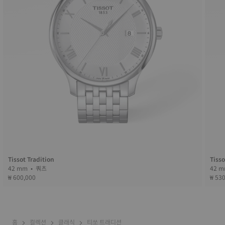
Tissot Tradition
Tisso
42 mm • 쿼츠
₩ 600,000
₩ 53
홈
컬렉션
클래식
티쏘 트래디션