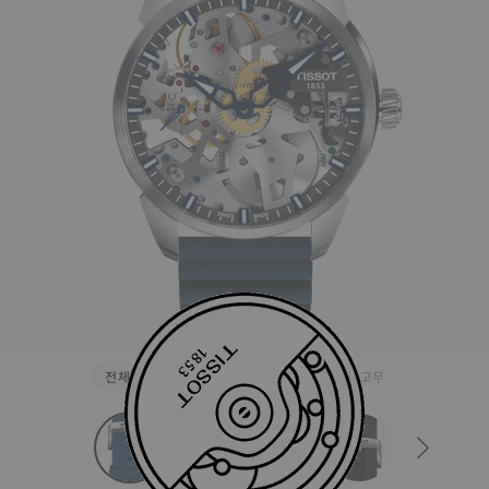
전체
실리콘
스테인리스 스틸
천연 고무
strapConfigurator