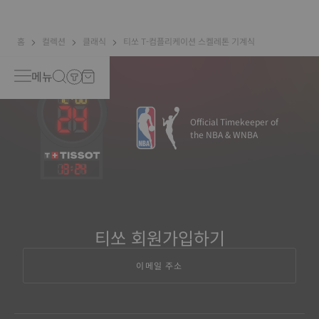
spring, called oscillations, are what causes your watch to
“tick”. The balance wheel’s total oscillations equate to
385,000 turns a day*. *Non-contractual image
홈
컬렉션
클래식
티쏘 T-컴플리케이션 스켈레톤 기계식
메뉴
Official Timekeeper of
the NBA & WNBA
13
:
24
티쏘 회원가입하기
이메일 주소