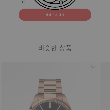
실리콘
스테인리스 스틸
천연 고무
장바구니 담기
비슷한 상품