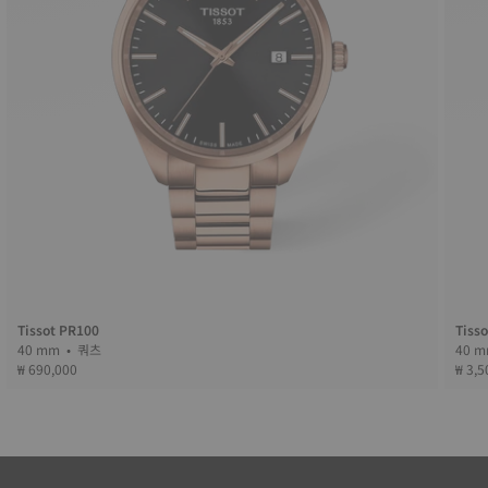
Tissot PR100
Tiss
40 mm • 쿼츠
₩ 690,000
₩ 3,5