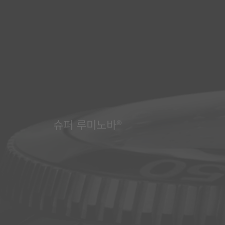
슈퍼 루미노바®