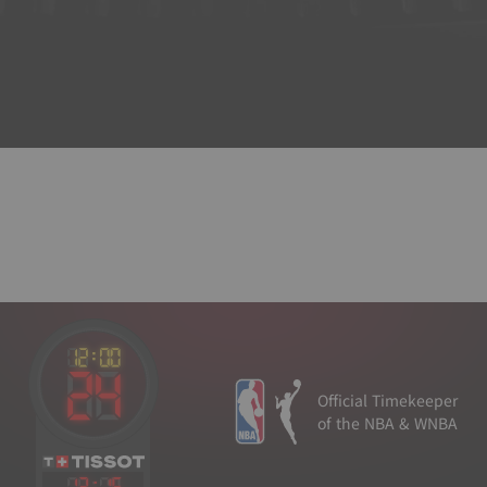
Official Timekeeper
of the NBA & WNBA
12
:
15