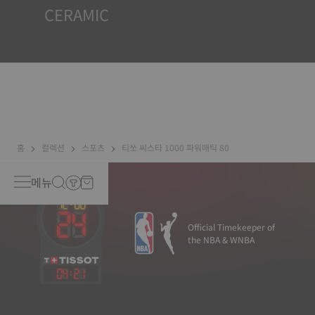
CERAMIC
This material, recognised to be one of the hardest
substances, has been used at Tissot for decades. It is
perfectly suited to the external parts of a watch that is
exposed to daily scratching and impacts. Ceramic
ingredients include aluminium oxide and zirconium,
which means that it will never oxidise no matter how
much time passes*. *Non-contractual image
홈
컬렉션
스포츠
티쏘 씨스타 1000 파워매틱 80
메뉴
Official Timekeeper of
the NBA & WNBA
04
:
21