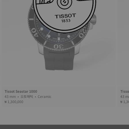
Tissot Seastar 1000
Tisso
43 mm • 오토매틱 • Ceramic
₩ 1,300,000
₩ 1,3