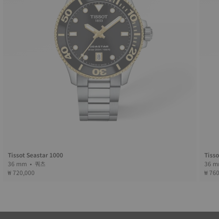
Tissot Seastar 1000
Tisso
36 mm • 쿼츠
₩ 720,000
₩ 76