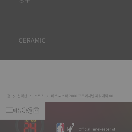
티쏘 시계 케이스는 모두 방수 기능을 포함한 수많은 검사를 거칩
니다. 티쏘는 시계가 처할 수 있는 실제 상황을 재현하여 시계에 충
격과 압력뿐만 아니라 액체, 가스, 먼지의 침투에 견딜 수 있는 능력
이 있는지 테스트합니다. *계약 외 이미지
CERAMIC
This material, recognised to be one of the hardest
substances, has been used at Tissot for decades. It is
perfectly suited to the external parts of a watch that is
exposed to daily scratching and impacts. Ceramic
ingredients include aluminium oxide and zirconium,
which means that it will never oxidise no matter how
much time passes*. *Non-contractual image
홈
컬렉션
스포츠
티쏘 씨스타 2000 프로페셔널 파워매틱 80
메뉴
Official Timekeeper of