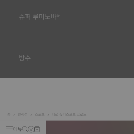
슈퍼 루미노바®
모든 상황에서 가독성을 보장하는 것은 티쏘에게 매우 중요합니다.
이 때문에 일부 부품에는 슈퍼루미노바(Super-LumiNova®)라는
물질이 사용됩니다. 이 물질은 다이얼, 핸즈와 같은 가시적 요소에
사용되며, 시계의 주변이 어두워지면 빛을 반사하는 미니 어큐뮬레
이터 역할을 합니다.
방수
티쏘 시계 케이스는 모두 방수 기능을 포함한 수많은 검사를 거칩
니다. 티쏘는 시계가 처할 수 있는 실제 상황을 재현하여 시계에 충
격과 압력뿐만 아니라 액체, 가스, 먼지의 침투에 견딜 수 있는 능력
이 있는지 테스트합니다. *계약 외 이미지
홈
컬렉션
스포츠
티쏘 슈퍼스포츠 크로노
메뉴