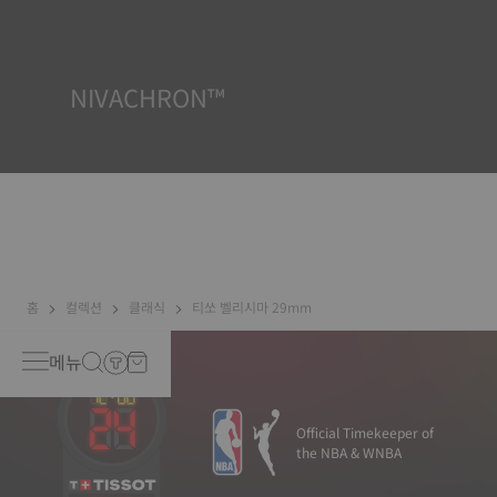
격과 압력뿐만 아니라 액체, 가스, 먼지의 침투에 견딜 수 있는 능력
이 있는지 테스트합니다. *계약 외 이미지
NIVACHRON™
Because the magnetic fields generated by our electronic
objects (mobile phone, computer, radio, magnetic
closure, etc.) are more present than ever in our daily
lives, Tissot has developed a new cutting-edge titanium-
based alloy to preserve the precision of its watches. A
Nivachron™ balance spring is regarded as far more
resistant and unaffected by magnetic fields compared to
standard springs*. *Non-contractual image
홈
컬렉션
클래식
티쏘 벨리시마 29mm
메뉴
Official Timekeeper of
the NBA & WNBA