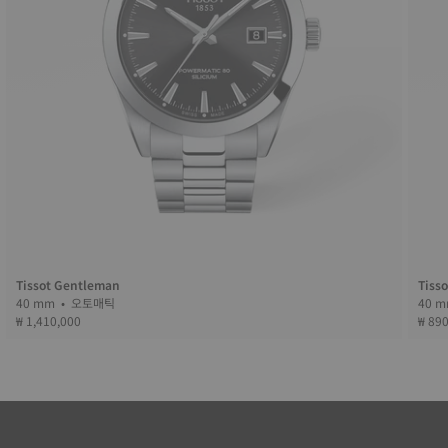
Tissot Gentleman
Tiss
40 mm • 오토매틱
₩ 1,410,000
₩ 89