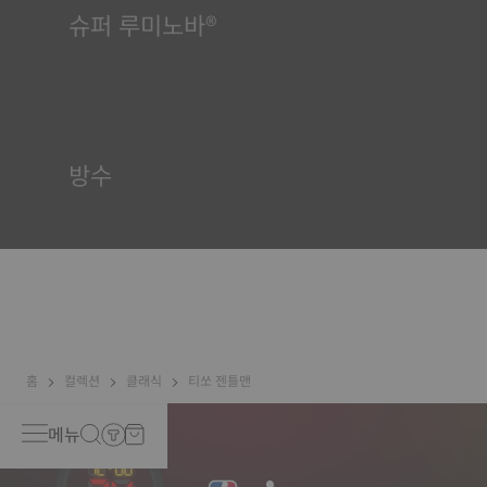
슈퍼 루미노바®
모든 상황에서 가독성을 보장하는 것은 티쏘에게 매우 중요합니다.
이 때문에 일부 부품에는 슈퍼루미노바(Super-LumiNova®)라는
물질이 사용됩니다. 이 물질은 다이얼, 핸즈와 같은 가시적 요소에
사용되며, 시계의 주변이 어두워지면 빛을 반사하는 미니 어큐뮬레
이터 역할을 합니다.
방수
티쏘 시계 케이스는 모두 방수 기능을 포함한 수많은 검사를 거칩
니다. 티쏘는 시계가 처할 수 있는 실제 상황을 재현하여 시계에 충
격과 압력뿐만 아니라 액체, 가스, 먼지의 침투에 견딜 수 있는 능력
이 있는지 테스트합니다. *계약 외 이미지
홈
컬렉션
클래식
티쏘 젠틀맨
메뉴