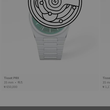
Tissot PRX
Tiss
35 mm • 쿼츠
₩ 650,000
₩ 1,1